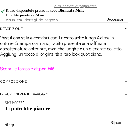
Giacche
Altre opzioni di pagamento
Ritiro disponibile presso la sede
Blunauta Mille
Gonne &
Di solito pronto in 24 ore
Accessori
Visualizza i dettagli del negozio
Pantaloni
DESCRIZIONE
Kimono
Vestiti con stile e comfort con il nostro abito lungo Adima in
cotone. Stampato a mano, l'abito presenta una raffinata
Maglieria
abbottonatura anteriore, maniche lunghe e un elegante colletto.
Aggiungi un tocco di originalità al tuo look quotidiano.
Outlet
Vedi
Scopri le fantasie disponibili!
tutto
Borse
COMPOSIZIONE
Cappelli
ISTRUZIONI PER IL LAVAGGIO
Sciarpe
SKU:
66225
Ti potrebbe piacere
Vedi
tutto
Bijoux
Shop