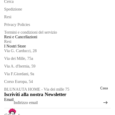
Cerca
Spedizione
Resi
Privacy Policies
Termini e condizioni del servizio
Resi e Cancellazioni
Resi
Bracciali
I Nostri Store
Via G. Carducci, 28
Collane
Via dei Mille, 75a
Orecchini
Via A. d'Isernia, 59
Via F.Giordani, 9a
Spille
Corso Europa, 54
Vedi
Informativa sui rimborsi
Casa
BLUNAUTA HOME - Via dei mille 75
tutto
Iscriviti alla nostra Newsletter
Informativa sulla privacy
Email
Termini e condizioni del servizio
Informativa sulle spedizioni