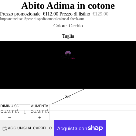
Abito Adima in cotone
Prezzo promozionale
€112,00
Prezzo di listino
€129,00
Imposte incluse. Spese di spedizione calcolate al check-out.
Colore
Occhio
Taglia
Abbigliament
S
M
L
XL
DIMINUISCI
AUMENTA
Abiti
QUANTITÀ
QUANTITÀ
Camicie 
Top
AGGIUNGI AL CARRELLO