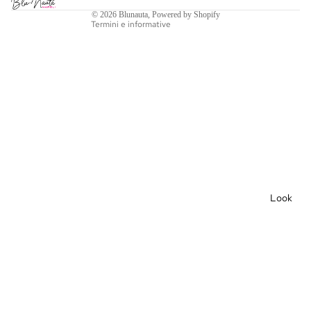
Recapiti
© 2026
Blunauta
, Powered by Shopify
Termini e informative
Decor
azioni
Cles
sidr
e
Cuo
ri
Look
Sacr
i
Port
a
Can