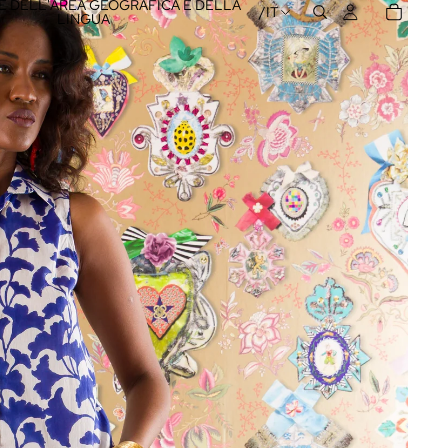
 DELL'AREA GEOGRAFICA E DELLA
/
IT
LINGUA