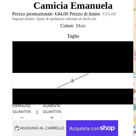
Camicia Emanuela
Prezzo promozionale
€44,00
Prezzo di listino
€55,00
Imposte incluse. Spese di spedizione calcolate al check-out.
Colore
Maia
Taglia
S
M
L
XL
DIMINUISCI
AUMENTA
QUANTITÀ
QUANTITÀ
AGGIUNGI AL CARRELLO