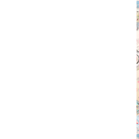
Abiti
Camicie & Top
Giacche
Gonne & Pantaloni
Kimono
Maglieria
Outlet
Vedi tutto