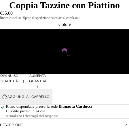
Coppia Tazzine con Piattino
€35,00
Imposte incluse. Spese di spedizione calcolate al check-out.
Colore
Blu
Abbigliament
Rosa
Verde
DIMINUISCI
AUMENTA
QUANTITÀ
QUANTITÀ
AGGIUNGI AL CARRELLO
Abiti
Ritiro disponibile presso la sede
Blunauta Carducci
Di solito pronto in 24 ore
Camicie 
Visualizza i dettagli del negozio
Top
DESCRIZIONE