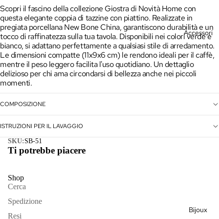
Giacche
Scopri il fascino della collezione Giostra di Novità Home con
questa elegante coppia di tazzine con piattino. Realizzate in
Gonne &
pregiata porcellana New Bone China, garantiscono durabilità e un
Accessori
tocco di raffinatezza sulla tua tavola. Disponibili nei colori verde e
Pantaloni
bianco, si adattano perfettamente a qualsiasi stile di arredamento.
Le dimensioni compatte (11x9x6 cm) le rendono ideali per il caffè,
Kimono
mentre il peso leggero facilita l'uso quotidiano. Un dettaglio
delizioso per chi ama circondarsi di bellezza anche nei piccoli
Maglieria
momenti.
Outlet
COMPOSIZIONE
Vedi
tutto
ISTRUZIONI PER IL LAVAGGIO
Borse
SKU:
SB-51
Cappelli
Ti potrebbe piacere
Sciarpe
Shop
Vedi
Cerca
tutto
Spedizione
Bijoux
Resi