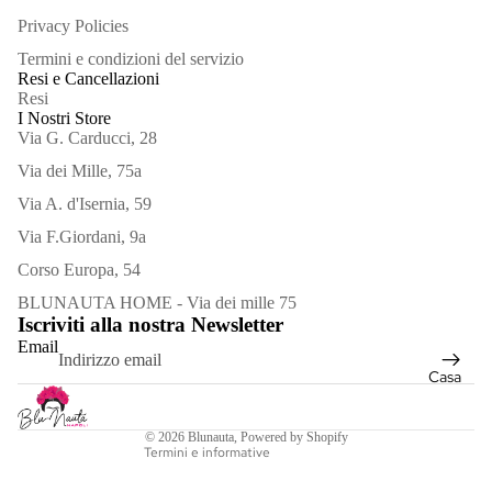
Privacy Policies
Termini e condizioni del servizio
Resi e Cancellazioni
Resi
I Nostri Store
Via G. Carducci, 28
Via dei Mille, 75a
Bracciali
Via A. d'Isernia, 59
Collane
Via F.Giordani, 9a
Corso Europa, 54
Orecchini
Informativa sui rimborsi
BLUNAUTA HOME - Via dei mille 75
Spille
Iscriviti alla nostra Newsletter
Informativa sulla privacy
Email
Termini e condizioni del servizio
Vedi
Casa
Informativa sulle spedizioni
tutto
Recapiti
© 2026
Blunauta
, Powered by Shopify
Termini e informative