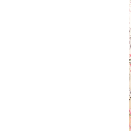
Abiti
Camicie & Top
Giacche
Gonne & Pantaloni
Kimono
Maglieria
Outlet
Vedi tutto