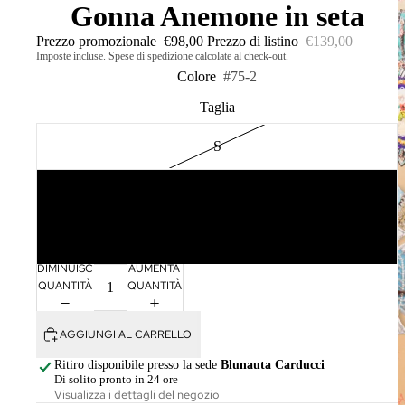
Gonna Anemone in seta
Prezzo promozionale
€98,00
Prezzo di listino
€139,00
Imposte incluse. Spese di spedizione calcolate al check-out.
Colore
#75-2
Taglia
S
M
L
DIMINUISCI
AUMENTA
QUANTITÀ
QUANTITÀ
AGGIUNGI AL CARRELLO
Ritiro disponibile presso la sede
Blunauta Carducci
Di solito pronto in 24 ore
Visualizza i dettagli del negozio