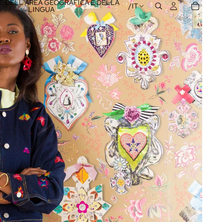
 DELL'AREA GEOGRAFICA E DELLA
/
IT
LINGUA