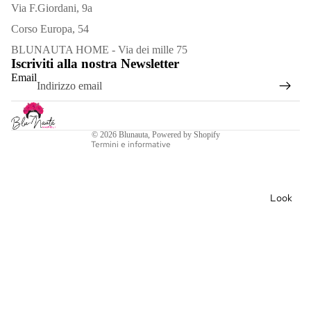
Via F.Giordani, 9a
Corso Europa, 54
Informativa sui rimborsi
BLUNAUTA HOME - Via dei mille 75
Iscriviti alla nostra Newsletter
Informativa sulla privacy
Decor
Email
azioni
Termini e condizioni del servizio
Cles
Informativa sulle spedizioni
Recapiti
sidr
© 2026
Blunauta
, Powered by Shopify
e
Termini e informative
Cuo
ri
Look
Sacr
i
Port
a
Can