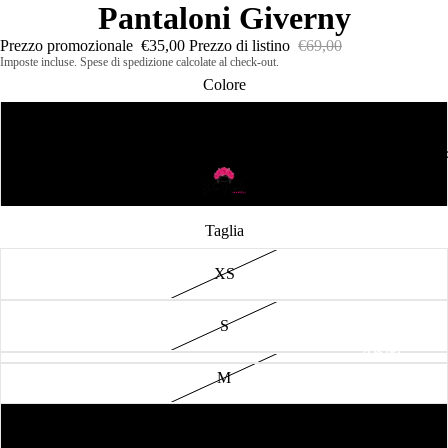
Pantaloni Giverny
Prezzo promozionale
€35,00
Prezzo di listino
€69,00
Imposte incluse. Spese di spedizione calcolate al check-out.
Colore
Rifle Green
Abbigliament
Dark Grey Melange
Taglia
XS
S
Abiti
M
Camicie 
Top
L