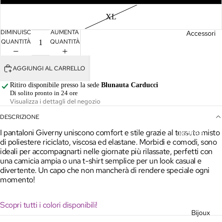
Giacche
XL
Gonne &
DIMINUISCI
AUMENTA
Accessori
Pantaloni
QUANTITÀ
QUANTITÀ
Kimono
AGGIUNGI AL CARRELLO
Maglieria
Ritiro disponibile presso la sede
Blunauta Carducci
Di solito pronto in 24 ore
Outlet
Visualizza i dettagli del negozio
Vedi
DESCRIZIONE
tutto
Borse
I pantaloni Giverny uniscono comfort e stile grazie al tessuto misto
di poliestere riciclato, viscosa ed elastane. Morbidi e comodi, sono
Cappelli
ideali per accompagnarti nelle giornate più rilassate, perfetti con
una camicia ampia o una t-shirt semplice per un look casual e
Sciarpe
divertente. Un capo che non mancherà di rendere speciale ogni
momento!
Vedi
tutto
Scopri tutti i colori disponibili!
Bijoux