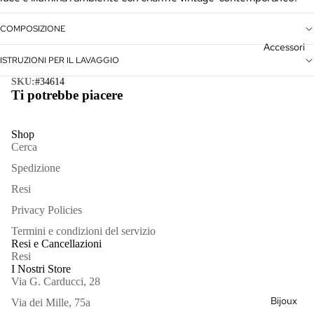
Giacche
COMPOSIZIONE
Gonne &
Accessori
Pantaloni
ISTRUZIONI PER IL LAVAGGIO
Kimono
SKU:
#34614
Ti potrebbe piacere
Maglieria
Outlet
Shop
Cerca
Vedi
Spedizione
tutto
Borse
Resi
Privacy Policies
Cappelli
Termini e condizioni del servizio
Sciarpe
Resi e Cancellazioni
Resi
Vedi
I Nostri Store
Via G. Carducci, 28
tutto
Bijoux
Via dei Mille, 75a