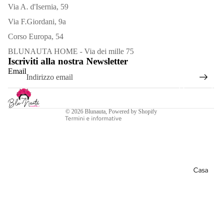
Via A. d'Isernia, 59
Via F.Giordani, 9a
Corso Europa, 54
Informativa sui rimborsi
BLUNAUTA HOME - Via dei mille 75
Iscriviti alla nostra Newsletter
Informativa sulla privacy
Email
Termini e condizioni del servizio
Bracciali
Informativa sulle spedizioni
Recapiti
Collane
© 2026
Blunauta
, Powered by Shopify
Termini e informative
Orecchini
Spille
Vedi
Casa
tutto