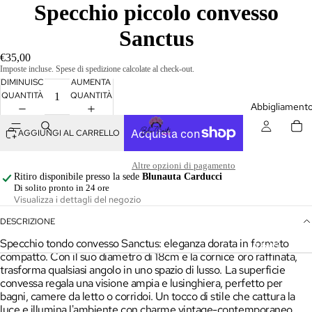
Specchio piccolo convesso
Sanctus
€35,00
Imposte incluse. Spese di spedizione calcolate al check-out.
DIMINUISCI
AUMENTA
QUANTITÀ
QUANTITÀ
Abbigliament
AGGIUNGI AL CARRELLO
Altre opzioni di pagamento
Ritiro disponibile presso la sede
Blunauta Carducci
Di solito pronto in 24 ore
Visualizza i dettagli del negozio
DESCRIZIONE
Specchio tondo convesso Sanctus: eleganza dorata in formato
Abiti
compatto. Con il suo diametro di 18cm e la cornice oro raffinata,
trasforma qualsiasi angolo in uno spazio di lusso. La superficie
Camicie 
convessa regala una visione ampia e lusinghiera, perfetto per
Top
bagni, camere da letto o corridoi. Un tocco di stile che cattura la
luce e illumina l'ambiente con charme vintage-contemporaneo.