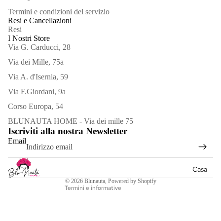
Termini e condizioni del servizio
Resi e Cancellazioni
Resi
I Nostri Store
Via G. Carducci, 28
Via dei Mille, 75a
Via A. d'Isernia, 59
Bracciali
Via F.Giordani, 9a
Corso Europa, 54
Collane
Informativa sui rimborsi
BLUNAUTA HOME - Via dei mille 75
Orecchini
Iscriviti alla nostra Newsletter
Informativa sulla privacy
Email
Spille
Termini e condizioni del servizio
Informativa sulle spedizioni
Vedi
Casa
Recapiti
tutto
© 2026
Blunauta
, Powered by Shopify
Termini e informative