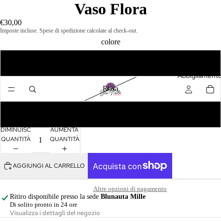
Vaso Flora
€30,00
Imposte incluse. Spese di spedizione calcolate al check-out.
colore
Verde
Abbigliament
Rosa
Lilla
DIMINUISCI
AUMENTA
QUANTITÀ
QUANTITÀ
AGGIUNGI AL CARRELLO
Abiti
Altre opzioni di pagamento
Camicie 
Ritiro disponibile presso la sede
Blunauta Mille
Di solito pronto in 24 ore
Top
Visualizza i dettagli del negozio