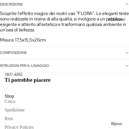
Giacche
DESCRIZIONE
Scoprite l'effetto magico dei nostri vasi "FLORA". Le eleganti teste
Gonne &
sono realizzate in resina di alta qualità,
si rivolgono a un pubblico
Accessori
Pantaloni
esigente e attento all'estetica e trasformano qualsiasi ambiente in
un'oasi di bellezza.
Kimono
Misura:
17,5x15,5x26cm
Maglieria
COMPOSIZIONE
Outlet
Vedi
ISTRUZIONI PER IL LAVAGGIO
tutto
SKU:
4262
Borse
Ti potrebbe piacere
Cappelli
Shop
Sciarpe
Cerca
Vedi
Spedizione
tutto
Resi
Bijoux
Privacy Policies