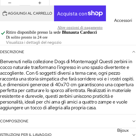
Giacche
AGGIUNGI AL CARRELLO
Gonne &
Accessori
Pantaloni
Altre opzioni di pagamento
Ritiro disponibile presso la sede
Blunauta Carducci
Kimono
Di solito pronto in 24 ore
Visualizza i dettagli del negozio
Maglieria
DESCRIZIONE
Outlet
Benvenuti nella collezione Dogs di Montemaggi! Questi zerbini in
cocco naturale trasformano l'ingresso in uno spazio divertente e
Vedi
accogliente. Con 6 soggetti diversi a tema cane, ogni pezzo
tutto
racconta una storia simpatica che farà sorridere voi e i vostri ospiti.
Borse
Le dimensioni generose di 40x70 cm garantiscono una copertura
perfetta per catturare lo sporco all'entrata. Realizzati in materiale
Cappelli
resistente e durevole, questi zerbini uniscono praticità e
personalità, ideali per chi ama gli amici a quattro zampe e vuole
Sciarpe
aggiungere un tocco di allegria alla propria casa.
Vedi
COMPOSIZIONE
tutto
Bijoux
ISTRUZIONI PER IL LAVAGGIO