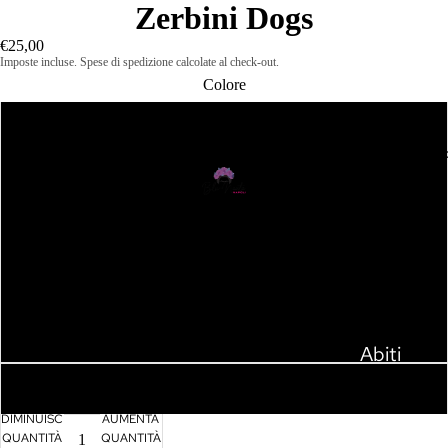
Zerbini Dogs
€25,00
Imposte incluse. Spese di spedizione calcolate al check-out.
Colore
P1
Abbigliament
P2
P3
P4
P5
Abiti
Camicie 
P6
Top
DIMINUISCI
AUMENTA
QUANTITÀ
QUANTITÀ