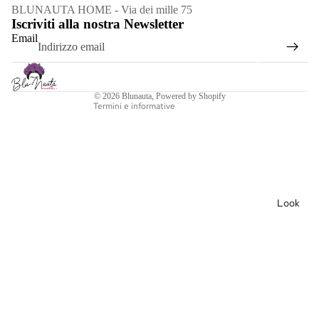
Informativa sui rimborsi
BLUNAUTA HOME - Via dei mille 75
Iscriviti alla nostra Newsletter
Informativa sulla privacy
Email
Termini e condizioni del servizio
Informativa sulle spedizioni
Decor
azioni
Recapiti
© 2026
Blunauta
, Powered by Shopify
Cles
Termini e informative
sidr
e
Cuo
ri
Look
Sacr
i
Port
a
Can